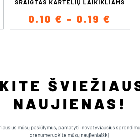
SRAIGTAS KARTELIŲ LAIKIKLIAMS
ICE
PRIC
0.10
€
–
0.19
€
NGE:
RAN
75 €
0.10 
ROUGH
THR
82 €
0.19 
KITE ŠVIEŽIAU
NAUJIENAS!
eriausius mūsų pasiūlymus, pamatyti inovatyviausius sprendimus 
prenumeruokite mūsų naujienlaiškį!