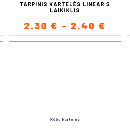
TARPINIS KARTELĖS LINEAR S
LAIKIKLIS
ICE
PRI
2.30
€
–
2.40
€
NGE:
RAN
69 €
2.30
ROUGH
THR
75 €
2.40
Rūbų kartelės