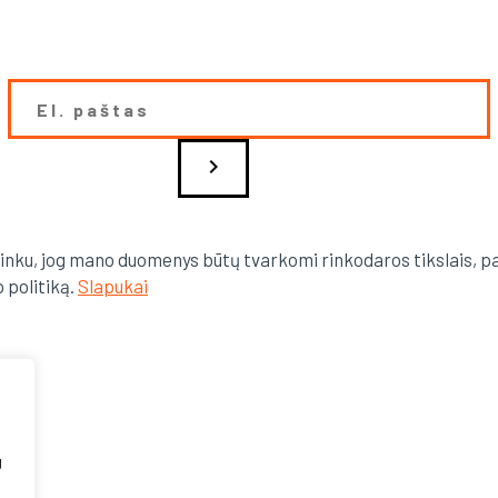
chevron_right
inku, jog mano duomenys būtų tvarkomi rinkodaros tikslais, p
 politiką.
Slapukai
g