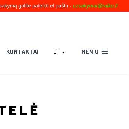
akymą galite pateikti el.paštu -
uzsakymai@ralko.lt
KONTAKTAI
LT
MENIU
arrow_drop_down
TELĖ