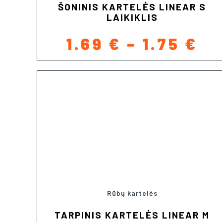
ŠONINIS KARTELĖS LINEAR S
LAIKIKLIS
PR
1.69
€
–
1.75
€
RA
1.
TH
1.
Rūbų kartelės
TARPINIS KARTELĖS LINEAR M