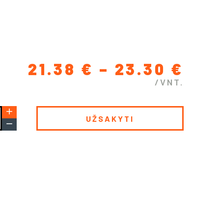
PRI
21.38
€
–
23.30
€
/VNT.
RAN
21.
add
THR
remove
23.