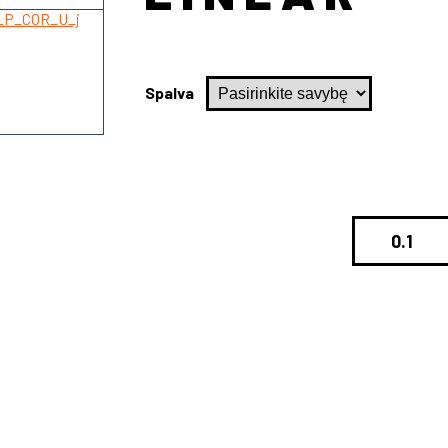
Spalva
produkto
kiekis:
Rūbų
kartelė
LINEAR