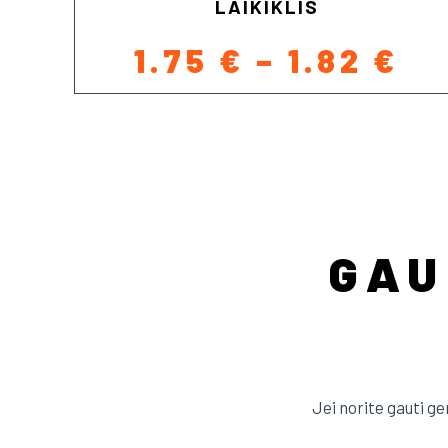
LAIKIKLIS
PR
1.75
€
–
1.82
€
RA
1.
TH
1.
GAU
Jei norite gauti g