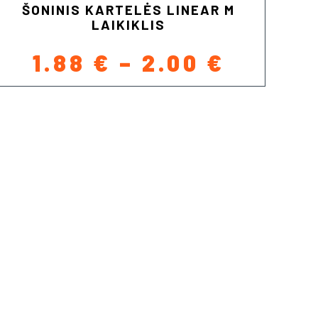
ŠONINIS KARTELĖS LINEAR M
LAIKIKLIS
CE
PRICE
1.88
€
–
2.00
€
GE:
RANGE
 €
1.88 €
OUGH
THROU
 €
2.00 €