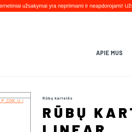
ernetiniai užsakymai yra nepriimami ir neapdorojami! Užs
APIE MUS
chevron_right
SPINTŲ SISTEMOS
RŪBŲ KARTELĖ LINEAR
Rūbų kartelės
RŪBŲ KAR
LINEAR