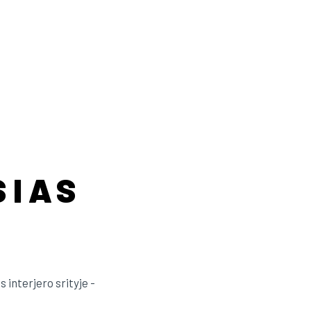
E
GE:
€
OUGH
€
SIAS
interjero srityje -