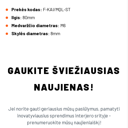
Prekės kodas:
F-KAI/MQL-ST
Ilgis
: 80mm
Medvaržčio diametras
: M6
Skylės diametras
: 8mm
GAUKITE ŠVIEŽIAUSIAS
NAUJIENAS!
Jei norite gauti geriausius mūsų pasiūlymus, pamatyti
inovatyviausius sprendimus interjero srityje -
prenumeruokite mūsų naujienlaiškį!