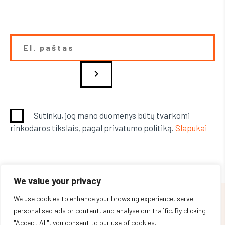
chevron_right
Sutinku, jog mano duomenys būtų tvarkomi
rinkodaros tikslais, pagal privatumo politiką.
Slapukai
We value your privacy
We use cookies to enhance your browsing experience, serve
© 2026 VISOS TEISĖS SAUGOMOS.
personalised ads or content, and analyse our traffic. By clicking
"Accept All", you consent to our use of cookies.