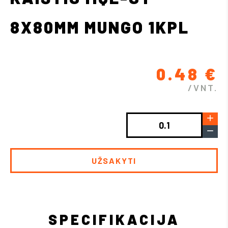
8X80MM MUNGO 1KPL
0.48
€
/VNT.
produkto
add
kiekis:
remove
Kaištis
MQL-
ST
8x80mm
MUNGO
1kpl
SPECIFIKACIJA